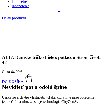
ALTA
Dámske tričko biele s potlačou Strom života
42
Cena
44,99 €
DO KOŠÍKA
Nevidieť pot a odolá špine
Unikátne a chytré vlastnosti, vďaka ktorým je naše oblečenie
jedinečné na trhu, zaisťuje technológia CityZen®.
Vonkajšia strana
odolá tekutinám a špine
, všetko z nej ihneď
strasiete alebo jemne zotriete.
Vnútorná strana absorbuje vlhkosť a rozvádza ju do väčšej plochy
než bežná textília, aby látka nechladila a pot sa rýchlejšie odparil.
Pri bielej farbe treba počítať s nižšou savosťou z dôvodu
peroxidového kúpeľa, ktorým tričko prešlo, aby malo tú správnu
snehovú farbu. Bavlna má totiž od prírody odtieň „svetlého