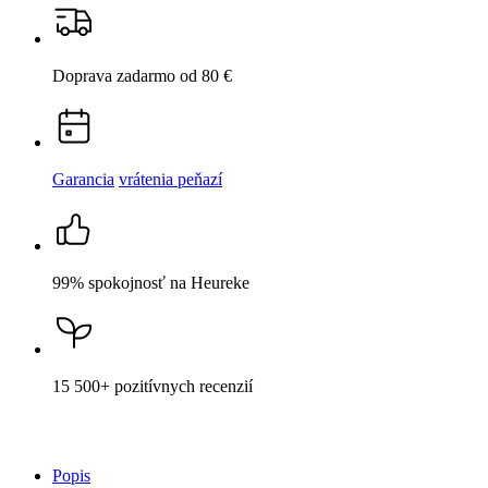
Garancia
vrátenia peňazí
99% spokojnosť
na Heureke
15 500+
pozitívnych recenzií
Popis
Parametre
Hodnotenie
1
Detail produktu