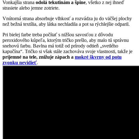
kapučína“. Tričko si však stále zachováva svoje vlastnosti, takže je
príjemné na tele, znižuje zápach a
mokré škvrny od potu
zvonku nevidieť
.