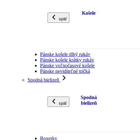
Košele
späť
Pánske košele dlhý rukáv
Pánske košele krátky rukáv
Pánske voľnočasové košele
Pánske neviditeľné tričká
Spodná bielizeň
Spodná
bielizeň
späť
Boxerky