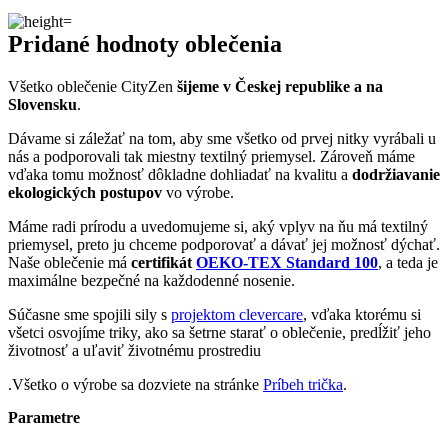
nás a podporovali tak miestny textilný priemysel. Zároveň máme
vďaka tomu možnosť dôkladne dohliadať na kvalitu a
dodržiavanie
ekologických postupov
vo výrobe.
Máme radi prírodu a uvedomujeme si, aký vplyv na ňu má textilný
priemysel, preto ju chceme podporovať a dávať jej možnosť dýchať.
Naše oblečenie má
certifikát
OEKO-TEX Standard 100
, a teda je
maximálne bezpečné na každodenné nosenie.
Súčasne sme spojili sily s
projektom clevercare
, vďaka ktorému si
všetci osvojíme triky, ako sa šetrne starať o oblečenie, predĺžiť jeho
životnosť a uľaviť životnému prostrediu
.Všetko o výrobe sa dozviete na stránke
Príbeh trička
.
Parametre
Kód
100-ALT-POT-0015/42
produktu
EAN
100-ALT-POT-0015/42
Veľkosť
42
Farba
Biela
Zloženie
95% bavlna, 5% elastan
materiálu