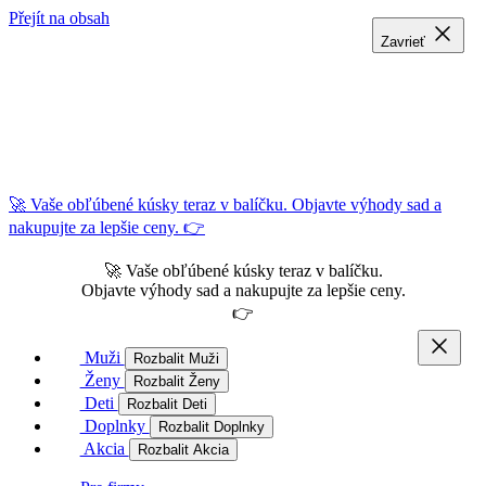
Přejít na obsah
Zavrieť
Zavrieť
Zavrieť
🚀 Vaše obľúbené kúsky teraz v balíčku. Objavte výhody sad a
nakupujte za lepšie ceny. 👉
🚀 Vaše obľúbené kúsky teraz v balíčku.
Objavte výhody sad a nakupujte za lepšie ceny.
👉
Muži
Rozbalit Muži
Ženy
Rozbalit Ženy
Deti
Rozbalit Deti
Doplnky
Rozbalit Doplnky
Akcia
Rozbalit Akcia