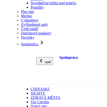
Neviditeľné tričká pod košeľu
Ponožky
Plus size
Merino
Cyklodresy
Zvýhodnené sady
Čeští mistři
Darčekové poukazy
Novinky
Spolupráca
Spolupráca
späť
CHINASKI
XICHTY
ZDRAVÁ MĚSTA
Via Czechia
Dobrý otec