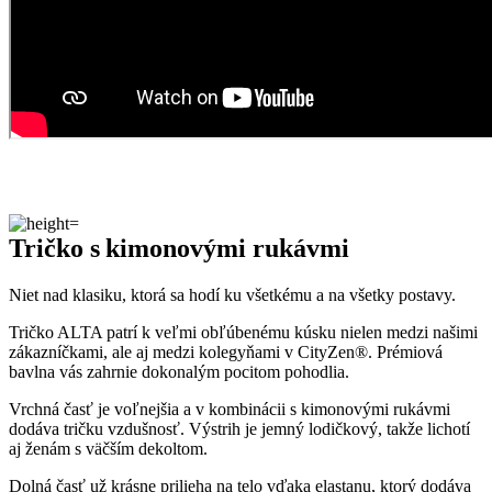
Tričko s kimonovými rukávmi
Niet nad klasiku, ktorá sa hodí ku všetkému a na všetky postavy.
Tričko ALTA patrí k veľmi obľúbenému kúsku nielen medzi našimi
zákazníčkami, ale aj medzi kolegyňami v CityZen®. Prémiová
bavlna vás zahrnie dokonalým pocitom pohodlia.
Vrchná časť je voľnejšia a v kombinácii s kimonovými rukávmi
dodáva tričku vzdušnosť. Výstrih je jemný lodičkový, takže lichotí
aj ženám s väčším dekoltom.
Dolná časť už krásne prilieha na telo vďaka elastanu, ktorý dodáva
kúsku na pružnosti.
Naozaj to funguje
To, že naša technológia skutočne funguje, potvrdzujú výskumy z