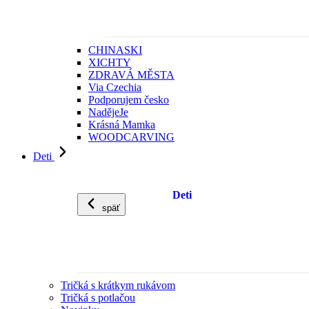
CHINASKI
XICHTY
ZDRAVÁ MĚSTA
Via Czechia
Podporujem česko
NadějeJe
Krásná Mamka
WOODCARVING
Deti
Deti
späť
Tričká s krátkym rukávom
Tričká s potlačou