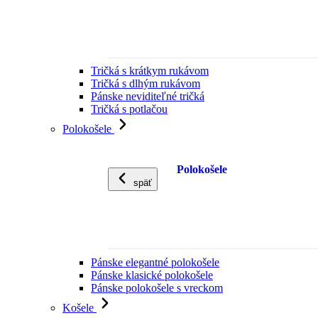
Tričká s krátkym rukávom
Tričká s dlhým rukávom
Pánske neviditeľné tričká
Tričká s potlačou
Polokošele
Polokošele
späť
Pánske elegantné polokošele
Pánske klasické polokošele
Pánske polokošele s vreckom
Košele