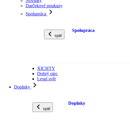
Novinky
Darčekové poukazy
Spolupráca
Spolupráca
späť
XICHTY
Dobrý otec
Lesní svět
Doplnky
Doplnky
späť