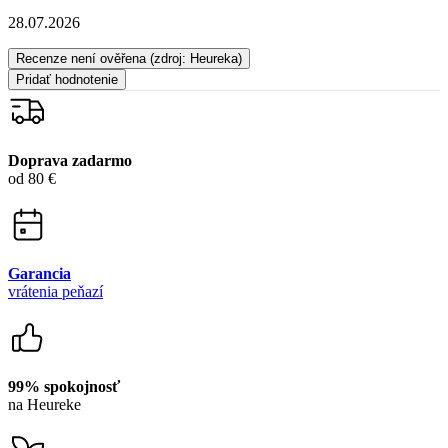
Doprava zadarmo
od 80 €
Garancia
vrátenia peňazí
99% spokojnosť
na Heureke
15 500+
pozitívnych recenzií
Zákaznícka podpora