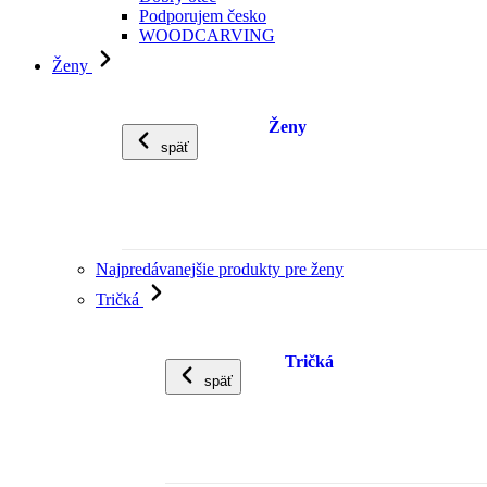
Podporujem česko
WOODCARVING
Ženy
Ženy
späť
Najpredávanejšie produkty pre ženy
Tričká
Tričká
späť