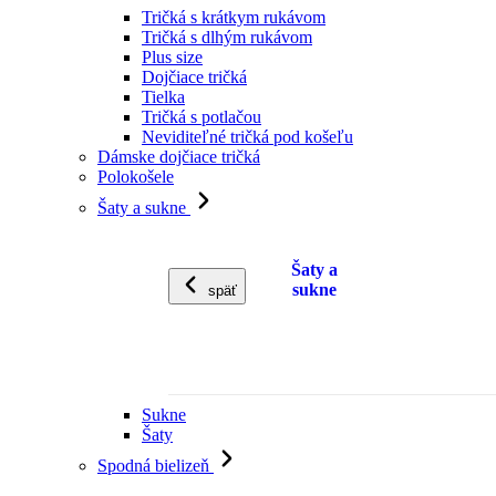
Tričká s krátkym rukávom
Tričká s dlhým rukávom
Plus size
Dojčiace tričká
Tielka
Tričká s potlačou
Neviditeľné tričká pod košeľu
Dámske dojčiace tričká
Polokošele
Šaty a sukne
Šaty a
sukne
späť
Sukne
Šaty
Spodná bielizeň