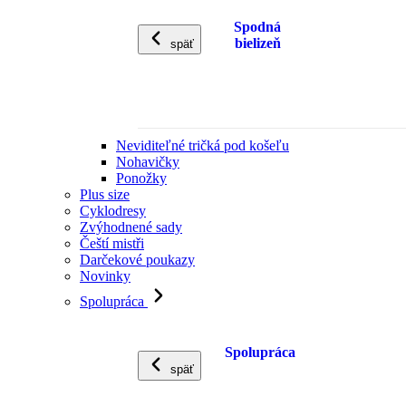
Spodná
bielizeň
späť
Neviditeľné tričká pod košeľu
Nohavičky
Ponožky
Plus size
Cyklodresy
Zvýhodnené sady
Čeští mistři
Darčekové poukazy
Novinky
Spolupráca
Spolupráca
späť