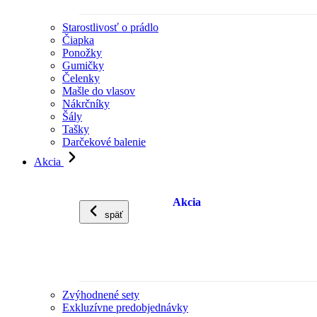
Starostlivosť o prádlo
Čiapka
Ponožky
Gumičky
Čelenky
Mašle do vlasov
Nákrčníky
Šály
Tašky
Darčekové balenie
Akcia
Akcia
späť
Zvýhodnené sety
Exkluzívne predobjednávky