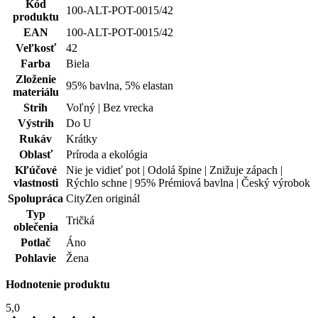
Strih
Voľný | Bez vrecka
Výstrih
Do U
Rukáv
Krátky
Oblasť
Príroda a ekológia
Kľúčové
Nie je vidieť pot | Odolá špine | Znižuje zápach |
vlastnosti
Rýchlo schne | 95% Prémiová bavlna | Český výrobok
Spolupráca
CityZen originál
Typ
Tričká
oblečenia
Potlač
Áno
Pohlavie
Žena
Hodnotenie produktu
5,0
Hodnotilo
1 používateľov
5
1×
4