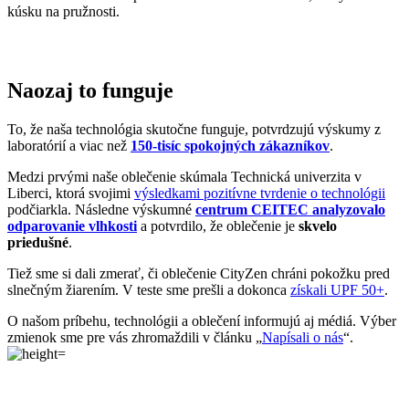
laboratórií a viac než
150-tisíc spokojných zákazníkov
.
Medzi prvými naše oblečenie skúmala Technická univerzita v
Liberci, ktorá svojimi
výsledkami pozitívne tvrdenie o technológii
podčiarkla. Následne výskumné
centrum CEITEC analyzovalo
odparovanie vlhkosti
a potvrdilo, že oblečenie je
skvelo
priedušné
.
Tiež sme si dali zmerať, či oblečenie CityZen chráni pokožku pred
slnečným žiarením. V teste sme prešli a dokonca
získali UPF 50+
.
O našom príbehu, technológii a oblečení informujú aj médiá. Výber
zmienok sme pre vás zhromaždili v článku „
Napísali o nás
“.
Pridané hodnoty oblečenia
Všetko oblečenie CityZen
šijeme v Českej republike a na
Slovensku
.
Dávame si záležať na tom, aby sme všetko od prvej nitky vyrábali u