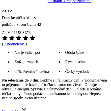
Odstrániť z môjho zoznamu
ALTA
Dámske tričko biele s
potlačou Strom života 42
AJ V PLUS SIZE
(
1 hodnotenie
)
Nie je vidieť pot
Odolá špine
Znižuje zápach
Rýchlo schne
95% Prémiová bavlna
Český výrobok
Na odoslanie do 3 dní.
Buďme silné. Každý deň. Pripomenie vám
to príjemné biele bavlnené tričko so stromom života. Dodajte si
odvahu a energiu. Spravte si výnimočný deň. Oblečte si lokálne
tričko s originálnou potlačou a unikátnou technológiou. Neprezradí,
keď sa spotíte alebo ušpiníte.