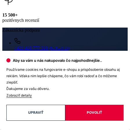
+421 418 777 310
(Po-Pia 9-16)
dotazy@cityzen.sk
Aby sa vám u nás nakupovalo čo najpohodlnejšie..
Používame cookies na fungovanie e-shopu a prispôsobenie obsahu aj
reklám. Vďaka nim lepšie chápeme, čo vám robí radosť a čo môžeme
zlepšiť.
Ďakujeme za vašu dôveru.
Newsletter
Zobraziť detaily
Získajte zľavy len pre prihlásených, buďte informovaní o akciách.
Váš e-mail
UPRAVIŤ
POVOLIŤ