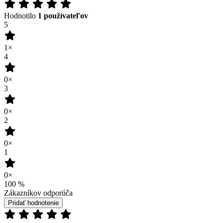
0×
3
0×
2
0×
1
0×
100
%
Zákazníkov odporúča
Pridať hodnotenie
28.07.2026
Recenze není ověřena
(zdroj: Heureka)
Pridať hodnotenie