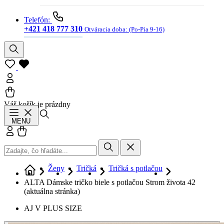
Telefón:
+421 418 777 310
Otváracia doba:
(Po-Pia 9-16)
Váš košík je prázdny
Hľadať
MENU
Prihlásiť sa
Košík
Ženy
Tričká
Tričká s potlačou
ALTA Dámske tričko biele s potlačou Strom života 42
(aktuálna stránka)
AJ V PLUS SIZE