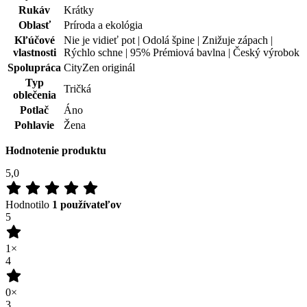
2
0×
1
0×
100
%
Zákazníkov odporúča
Pridať hodnotenie
28.07.2026
Recenze není ověřena
(zdroj: Heureka)
Pridať hodnotenie
Doprava zadarmo
od 80 €