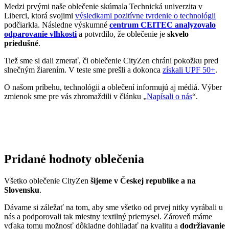
priemysel, preto ju chceme podporovať a dávať jej možnosť dýchať.
Naše oblečenie má
certifikát
OEKO-TEX Standard 100
, a teda je
maximálne bezpečné na každodenné nosenie.
Súčasne sme spojili sily s
projektom clevercare
, vďaka ktorému si
všetci osvojíme triky, ako sa šetrne starať o oblečenie, predĺžiť jeho
životnosť a uľaviť životnému prostrediu
.Všetko o výrobe sa dozviete na stránke
Príbeh trička
.
Parametre
Kód
100-ALT-POT-0015/38
produktu
EAN
100-ALT-POT-0015/38
Veľkosť
38
Farba
Biela
Zloženie
95% bavlna, 5% elastan
materiálu
Strih
Voľný | Bez vrecka
Výstrih
Do U
Rukáv
Krátky
Oblasť
Príroda a ekológia