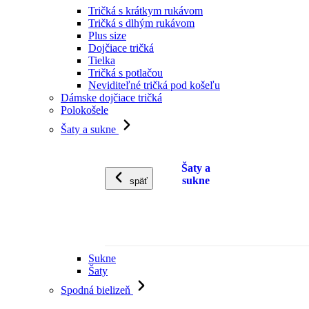
Tričká s krátkym rukávom
Tričká s dlhým rukávom
Plus size
Dojčiace tričká
Tielka
Tričká s potlačou
Neviditeľné tričká pod košeľu
Dámske dojčiace tričká
Polokošele
Šaty a sukne
Šaty a
sukne
späť
Sukne
Šaty
Spodná bielizeň