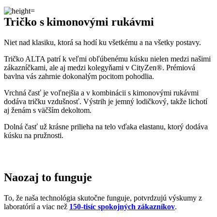
odparovanie vlhkosti
a potvrdilo, že oblečenie je
skvelo
priedušné
.
Tiež sme si dali zmerať, či oblečenie CityZen chráni pokožku pred
slnečným žiarením. V teste sme prešli a dokonca
získali UPF 50+
.
O našom príbehu, technológii a oblečení informujú aj médiá. Výber
zmienok sme pre vás zhromaždili v článku „
Napísali o nás
“.
Pridané hodnoty oblečenia
Všetko oblečenie CityZen
šijeme v Českej republike a na
Slovensku
.
Dávame si záležať na tom, aby sme všetko od prvej nitky vyrábali u
nás a podporovali tak miestny textilný priemysel. Zároveň máme
vďaka tomu možnosť dôkladne dohliadať na kvalitu a
dodržiavanie
ekologických postupov
vo výrobe.
Máme radi prírodu a uvedomujeme si, aký vplyv na ňu má textilný