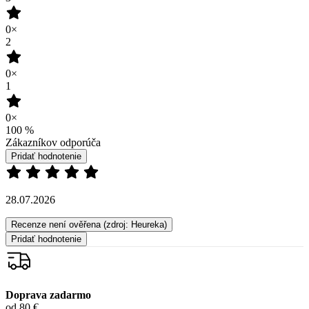
Garancia
vrátenia peňazí
99% spokojnosť
na Heureke
15 500+
pozitívnych recenzií
Zákaznícka podpora
+421 418 777 310
(Po-Pia 9-16)
dotazy@cityzen.sk