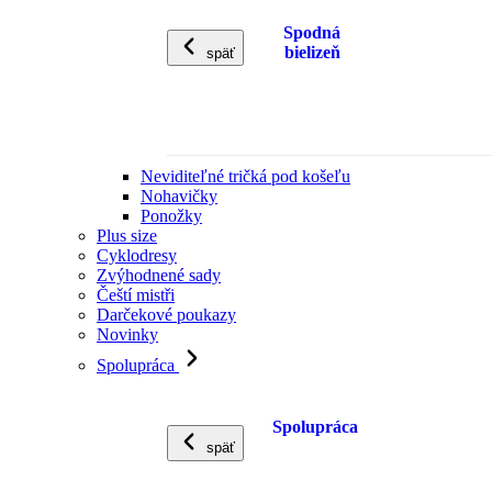
Spodná
bielizeň
späť
Neviditeľné tričká pod košeľu
Nohavičky
Ponožky
Plus size
Cyklodresy
Zvýhodnené sady
Čeští mistři
Darčekové poukazy
Novinky
Spolupráca
Spolupráca
späť