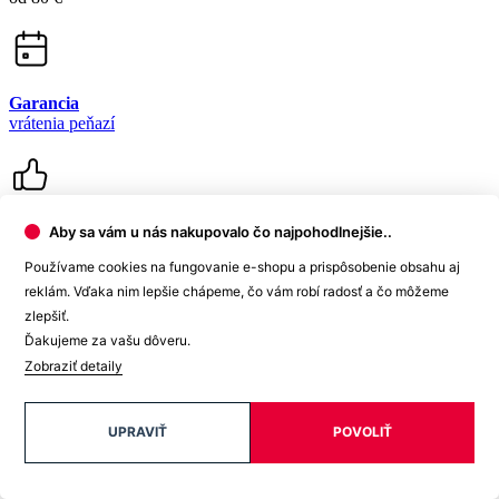
Newsletter
Aby sa vám u nás nakupovalo čo najpohodlnejšie..
Získajte zľavy len pre prihlásených, buďte informovaní o akciách.
Používame cookies na fungovanie e-shopu a prispôsobenie obsahu aj
Váš e-mail
reklám. Vďaka nim lepšie chápeme, čo vám robí radosť a čo môžeme
zlepšiť.
Ďakujeme za vašu dôveru.
Zobraziť detaily
PRIHLÁSIŤ SA K ODBERU
UPRAVIŤ
POVOLIŤ
Odoslaním súhlasíte sa
spracovaním osobných údajov
.