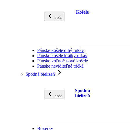
Košele
späť
Pánske košele dlhý rukáv
Pánske košele krátky rukáv
Pánske voľnočasové košele
Pánske neviditeľné tričká
Spodná bielizeň
Spodná
bielizeň
späť
Boxerky