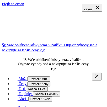
Přejít na obsah
Zavrieť
Zavrieť
Zavrieť
🚀 Vaše obľúbené kúsky teraz v balíčku. Objavte výhody sad a
nakupujte za lepšie ceny. 👉
🚀 Vaše obľúbené kúsky teraz v balíčku.
Objavte výhody sad a nakupujte za lepšie ceny.
👉
Muži
Rozbalit Muži
Ženy
Rozbalit Ženy
Deti
Rozbalit Deti
Doplnky
Rozbalit Doplnky
Akcia
Rozbalit Akcia