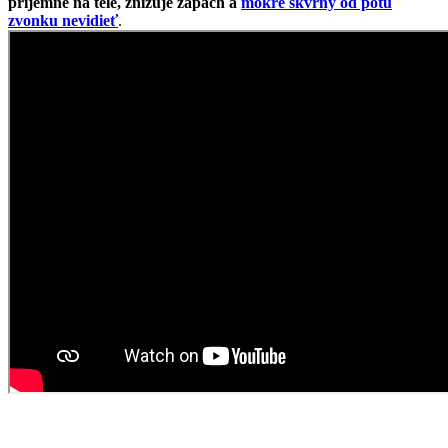
Niet nad klasiku, ktorá sa hodí ku všetkému a na všetky postavy.
Tričko ALTA patrí k veľmi obľúbenému kúsku nielen medzi našimi
zákazníčkami, ale aj medzi kolegyňami v CityZen®. Prémiová
bavlna vás zahrnie dokonalým pocitom pohodlia.
Vrchná časť je voľnejšia a v kombinácii s kimonovými rukávmi
dodáva tričku vzdušnosť. Výstrih je jemný lodičkový, takže lichotí
aj ženám s väčším dekoltom.
Dolná časť už krásne prilieha na telo vďaka elastanu, ktorý dodáva
kúsku na pružnosti.
Naozaj to funguje
To, že naša technológia skutočne funguje, potvrdzujú výskumy z
laboratórií a viac než
150-tisíc spokojných zákazníkov
.
Medzi prvými naše oblečenie skúmala Technická univerzita v
Liberci, ktorá svojimi
výsledkami pozitívne tvrdenie o technológii
podčiarkla. Následne výskumné
centrum CEITEC analyzovalo