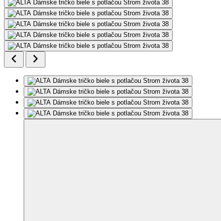
Modelka meria 175 cm a má na sebe veľkosť 38.
Pridať do môjho zoznamu
Odstrániť z môjho zoznamu
ALTA
Dámske tričko biele s