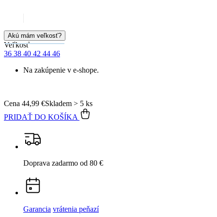
99% spokojnosť
na Heureke
15 500+
pozitívnych recenzií
Popis
Parametre
Hodnotenie
1
Detail produktu