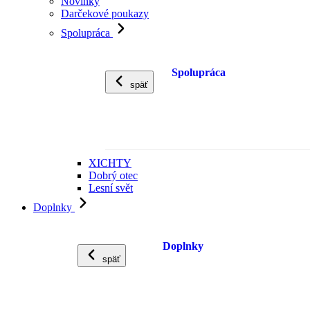
Novinky
Darčekové poukazy
Spolupráca
Spolupráca
späť
XICHTY
Dobrý otec
Lesní svět
Doplnky
Doplnky
späť