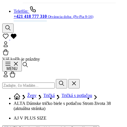
Telefón:
+421 418 777 310
Otváracia doba:
(Po-Pia 9-16)
Váš košík je prázdny
Hľadať
MENU
Prihlásiť sa
Košík
Ženy
Tričká
Tričká s potlačou
ALTA Dámske tričko biele s potlačou Strom života 38
(aktuálna stránka)
AJ V PLUS SIZE