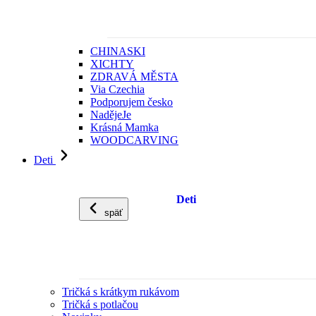
CHINASKI
XICHTY
ZDRAVÁ MĚSTA
Via Czechia
Podporujem česko
NadějeJe
Krásná Mamka
WOODCARVING
Deti
Deti
späť
Tričká s krátkym rukávom
Tričká s potlačou