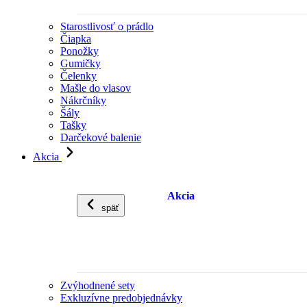
Starostlivosť o prádlo
Čiapka
Ponožky
Gumičky
Čelenky
Mašle do vlasov
Nákrčníky
Šály
Tašky
Darčekové balenie
Akcia
Akcia
späť
Zvýhodnené sety
Exkluzívne predobjednávky