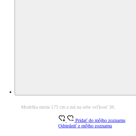
potlačou Strom života 38
AJ V PLUS SIZE
(
1 hodnotenie
)
Nie je vidieť pot
Odolá špine
Znižuje zápach
Rýchlo schne
95% Prémiová bavlna
Český výrobok
Na odoslanie do 3 dní.
Buďme silné. Každý deň. Pripomenie vám
to príjemné biele bavlnené tričko so stromom života. Dodajte si
odvahu a energiu. Spravte si výnimočný deň. Oblečte si lokálne
tričko s originálnou potlačou a unikátnou technológiou. Neprezradí,
keď sa spotíte alebo ušpiníte.
O produkte
Farba