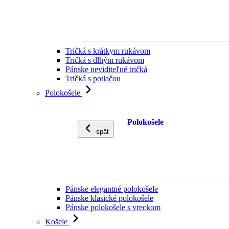
Tričká s krátkym rukávom
Tričká s dlhým rukávom
Pánske neviditeľné tričká
Tričká s potlačou
Polokošele
Polokošele
späť
Pánske elegantné polokošele
Pánske klasické polokošele
Pánske polokošele s vreckom
Košele