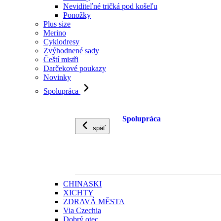
Neviditeľné tričká pod košeľu
Ponožky
Plus size
Merino
Cyklodresy
Zvýhodnené sady
Čeští mistři
Darčekové poukazy
Novinky
Spolupráca
Spolupráca
späť
CHINASKI
XICHTY
ZDRAVÁ MĚSTA
Via Czechia
Dobrý otec