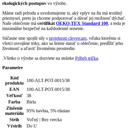
Kľúčové
Nie je vidieť pot | Odolá špine | Znižuje zápach |
vlastnosti
Rýchlo schne | 95% Prémiová bavlna | Český výrobok
Spolupráca
CityZen originál
Typ
Tričká
oblečenia
Potlač
Áno
Pohlavie
Žena
Hodnotenie produktu
5,0
Hodnotilo
1 používateľov
5
1×
4
0×
3
0×