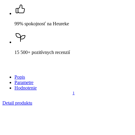
ALTA
Dámske tričko biele s potlačou Strom života
38
Cena
44,99 €
DO KOŠÍKA
Nevidieť pot a odolá špine
Unikátne a chytré vlastnosti, vďaka ktorým je naše oblečenie
jedinečné na trhu, zaisťuje technológia CityZen®.
Vonkajšia strana
odolá tekutinám a špine
, všetko z nej ihneď
strasiete alebo jemne zotriete.
Vnútorná strana absorbuje vlhkosť a rozvádza ju do väčšej plochy
než bežná textília, aby látka nechladila a pot sa rýchlejšie odparil.
Pri bielej farbe treba počítať s nižšou savosťou z dôvodu
peroxidového kúpeľa, ktorým tričko prešlo, aby malo tú správnu
snehovú farbu. Bavlna má totiž od prírody odtieň „svetlého
kapučína“. Tričko si však stále zachováva svoje vlastnosti, takže je
príjemné na tele, znižuje zápach a
mokré škvrny od potu
zvonku nevidieť
.