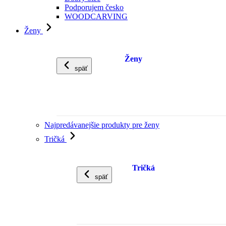
Podporujem česko
WOODCARVING
Ženy
Ženy
späť
Najpredávanejšie produkty pre ženy
Tričká
Tričká
späť