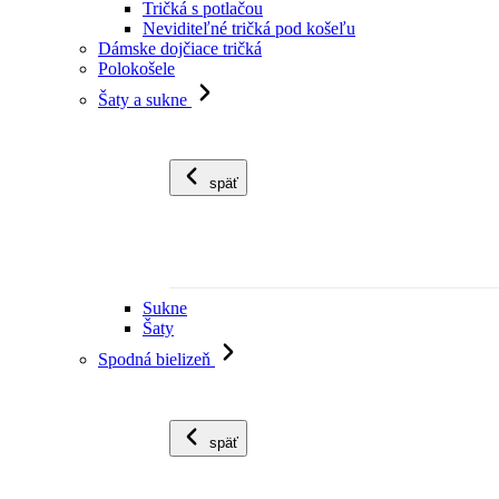
Tričká s potlačou
Neviditeľné tričká pod košeľu
Dámske dojčiace tričká
Polokošele
Šaty a sukne
späť
Sukne
Šaty
Spodná bielizeň
späť