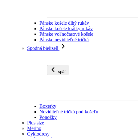
Pánske košele dlhý rukáv
Pánske košele krátky rukáv
Pánske voľnočasové košele
Pánske neviditeľné tričká
Spodná bielizeň
späť
Boxerky
Neviditeľné tričká pod košeľu
Ponožky
Plus size
Merino
Cyklodresy