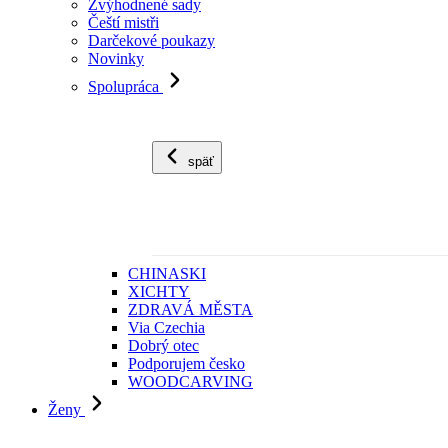
Zvýhodnené sady
Čeští mistři
Darčekové poukazy
Novinky
Spolupráca
späť
CHINASKI
XICHTY
ZDRAVÁ MĚSTA
Via Czechia
Dobrý otec
Podporujem česko
WOODCARVING
Ženy