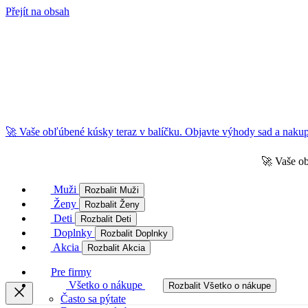
Přejít na obsah
🚀 Vaše obľúbené kúsky teraz v balíčku. Objavte výhody sad a nakupu
🚀 Vaše ob
Muži
Rozbalit Muži
Ženy
Rozbalit Ženy
Deti
Rozbalit Deti
Doplnky
Rozbalit Doplnky
Akcia
Rozbalit Akcia
Pre firmy
Všetko o nákupe
Rozbalit Všetko o nákupe
Často sa pýtate