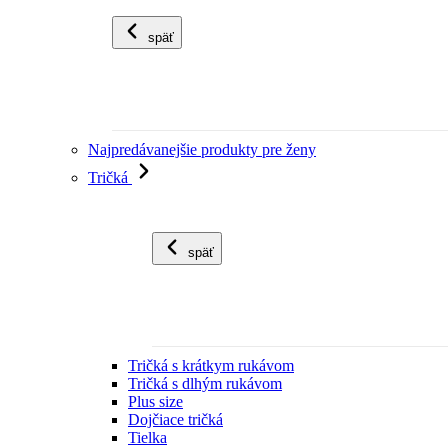
späť
Najpredávanejšie produkty pre ženy
Tričká
späť
Tričká s krátkym rukávom
Tričká s dlhým rukávom
Plus size
Dojčiace tričká
Tielka