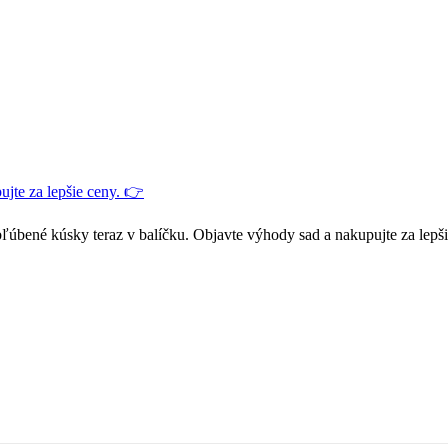
jte za lepšie ceny. 👉
ľúbené kúsky teraz v balíčku. Objavte výhody sad a nakupujte za lepš