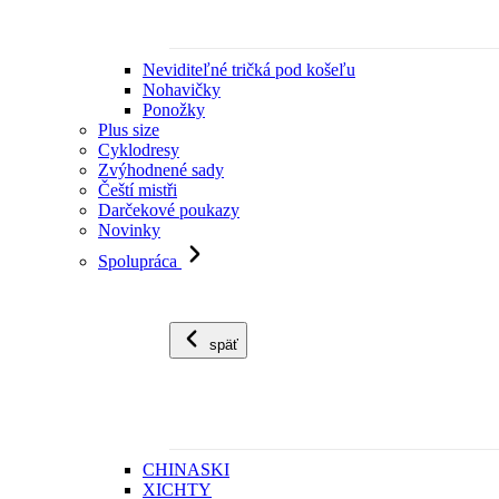
Neviditeľné tričká pod košeľu
Nohavičky
Ponožky
Plus size
Cyklodresy
Zvýhodnené sady
Čeští mistři
Darčekové poukazy
Novinky
Spolupráca
späť
CHINASKI
XICHTY