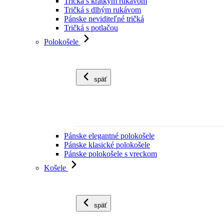
Tričká s krátkym rukávom
Tričká s dlhým rukávom
Pánske neviditeľné tričká
Tričká s potlačou
Polokošele
späť
Pánske elegantné polokošele
Pánske klasické polokošele
Pánske polokošele s vreckom
Košele
späť